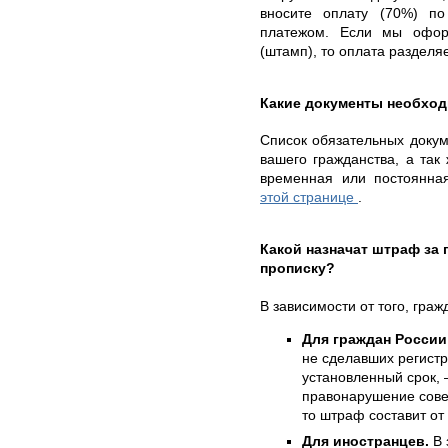
вносите оплату (70%) п
платежом. Если мы офор
(штамп), то оплата разделя
Какие документы необхо
Список обязательных докуме
вашего гражданства, а так 
временная или постоянна
этой странице
.
Какой назначат штраф за
прописку?
В зависимости от того, гра
Для граждан России
не сделавших регист
установленный срок, 
правонарушение сове
то штраф составит от 
Для иностранцев.
В 