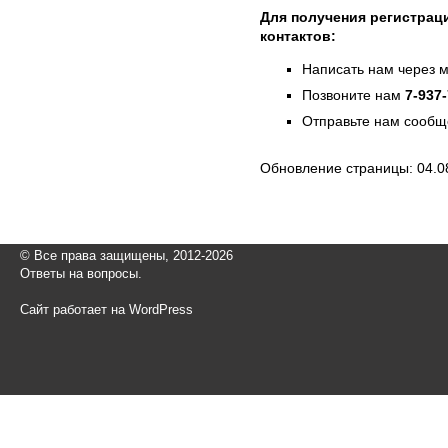
Для получения регистраци
контактов:
Написать нам через 
Позвоните нам
7-937
Отправьте нам сообщ
Обновление страницы: 04.0
© Все права защищены, 2012-2026
Ответы на вопросы.
Сайт работает на WordPress